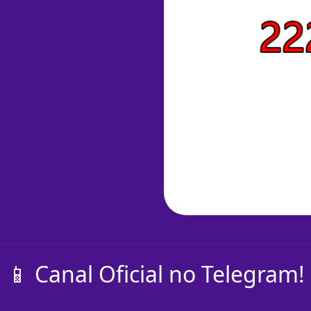
📱 Canal Oficial no Telegram!