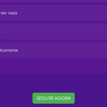
erder nada
a
aticamente
SEGUIR AGORA