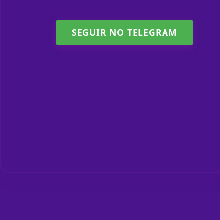
SEGUIR NO TELEGRAM