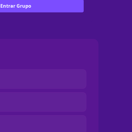
Entrar Grupo