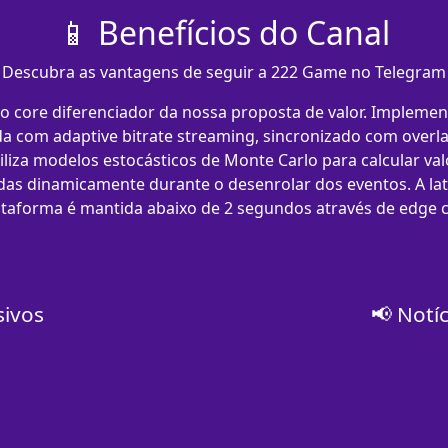
📱 Benefícios do Canal
Descubra as vantagens de seguir a 222 Game no Telegram
ui o core diferenciador da nossa proposta de valor. Imple
a com adaptive bitrate streaming, sincronizado com overlay
tiliza modelos estocásticos de Monte Carlo para calcular va
as dinamicamente durante o desenrolar dos eventos. A latê
lataforma é mantida abaixo de 2 segundos através de edge 
sivos
📢 Notí