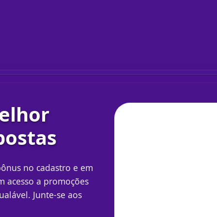
elhor
postas
bônus no cadastro e em
em acesso a promoções
ualável. Junte-se aos