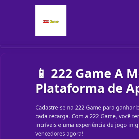
📱 222 Game A M
Plataforma de A
Cadastre-se na 222 Game para ganhar 
cada recarga. Com a 222 Game, você t
incríveis e uma experiência de jogo inig
vencedores agora!