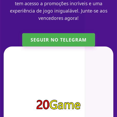
tem acesso a promoções incríveis e uma
experiência de jogo inigualável. Junte-se aos
vencedores agora!
SEGUIR NO TELEGRAM