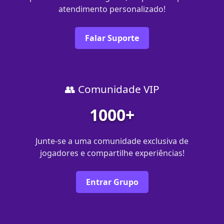
atendimento personalizado!
Falar Suporte
👥 Comunidade VIP
1000+
Junte-se a uma comunidade exclusiva de
jogadores e compartilhe experiências!
Entrar Grupo