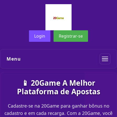
Login
Registrar-se
Menu
📱 20Game A Melhor
Plataforma de Apostas
Cadastre-se na 20Game para ganhar bônus no
cadastro e em cada recarga. Com a 20Game, você