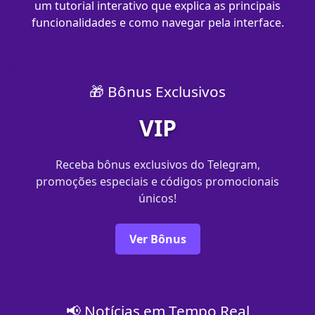
um tutorial interativo que explica as principais
funcionalidades e como navegar pela interface.
🎁 Bônus Exclusivos
VIP
Receba bônus exclusivos do Telegram,
promoções especiais e códigos promocionais
únicos!
Ver Bônus
📢 Notícias em Tempo Real