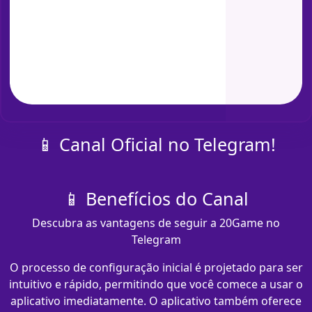
📱 Canal Oficial no Telegram!
📱 Benefícios do Canal
Descubra as vantagens de seguir a 20Game no
Telegram
O processo de configuração inicial é projetado para ser
intuitivo e rápido, permitindo que você comece a usar o
aplicativo imediatamente. O aplicativo também oferece