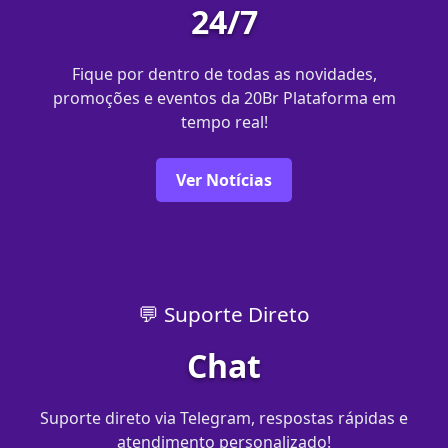
24/7
Fique por dentro de todas as novidades,
promoções e eventos da 20Br Plataforma em
tempo real!
Ver Notícias
💬 Suporte Direto
Chat
Suporte direto via Telegram, respostas rápidas e
atendimento personalizado!