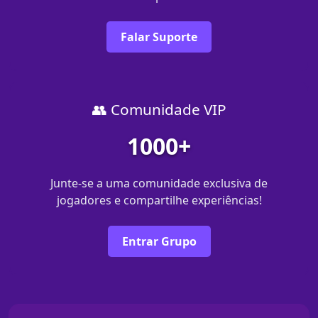
Falar Suporte
👥 Comunidade VIP
1000+
Junte-se a uma comunidade exclusiva de
jogadores e compartilhe experiências!
Entrar Grupo