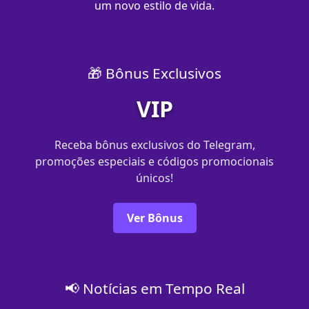
um novo estilo de vida.
🎁 Bônus Exclusivos
VIP
Receba bônus exclusivos do Telegram,
promoções especiais e códigos promocionais
únicos!
Ver Bônus
📢 Notícias em Tempo Real