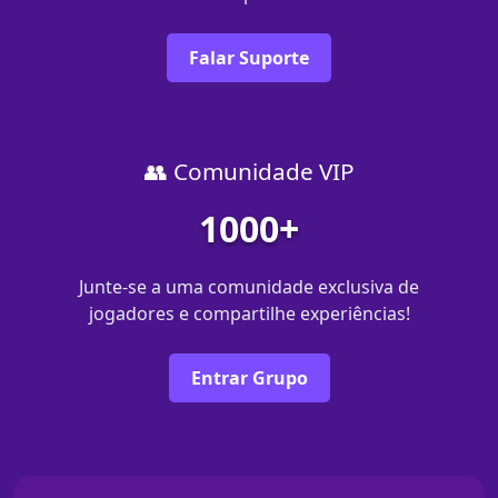
Falar Suporte
👥 Comunidade VIP
1000+
Junte-se a uma comunidade exclusiva de
jogadores e compartilhe experiências!
Entrar Grupo