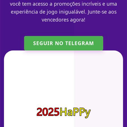
você tem acesso a promoções incríveis e uma
experiência de jogo inigualável. Junte-se aos
vencedores agora!
SEGUIR NO TELEGRAM