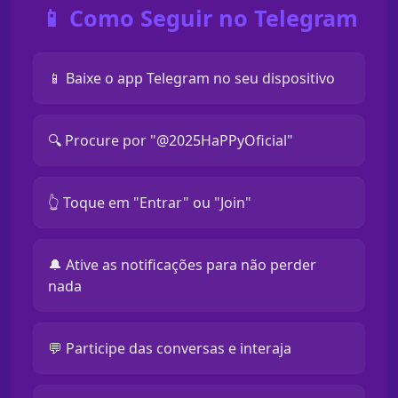
📱 Como Seguir no Telegram
📱 Baixe o app Telegram no seu dispositivo
🔍 Procure por "@2025HaPPyOficial"
👆 Toque em "Entrar" ou "Join"
🔔 Ative as notificações para não perder
nada
💬 Participe das conversas e interaja