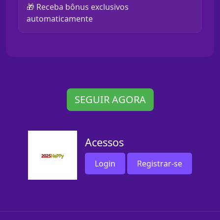
🎁 Receba bônus exclusivos
automaticamente
SEGUIR AGORA
Acessos
Login
Registrar-se