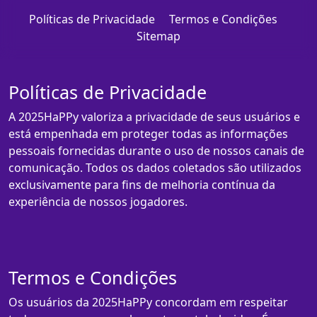
Políticas de Privacidade
Termos e Condições
Sitemap
Políticas de Privacidade
A 2025HaPPy valoriza a privacidade de seus usuários e
está empenhada em proteger todas as informações
pessoais fornecidas durante o uso de nossos canais de
comunicação. Todos os dados coletados são utilizados
exclusivamente para fins de melhoria contínua da
experiência de nossos jogadores.
Termos e Condições
Os usuários da 2025HaPPy concordam em respeitar