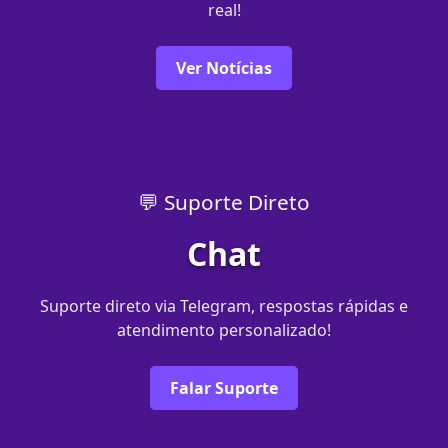
real!
Ver Notícias
💬 Suporte Direto
Chat
Suporte direto via Telegram, respostas rápidas e
atendimento personalizado!
Falar Suporte