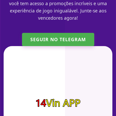
você tem acesso a promoções incríveis e uma
experiência de jogo inigualável. Junte-se aos
vencedores agora!
SEGUIR NO TELEGRAM