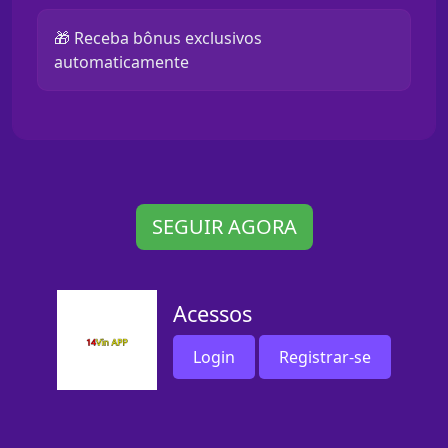
🎁 Receba bônus exclusivos
automaticamente
SEGUIR AGORA
Acessos
Login
Registrar-se