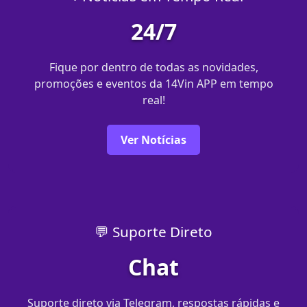
24/7
Fique por dentro de todas as novidades,
promoções e eventos da 14Vin APP em tempo
real!
Ver Notícias
💬 Suporte Direto
Chat
Suporte direto via Telegram, respostas rápidas e