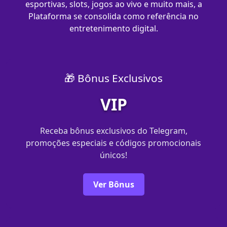
esportivas, slots, jogos ao vivo e muito mais, a
Plataforma se consolida como referência no
entretenimento digital.
🎁 Bônus Exclusivos
VIP
Receba bônus exclusivos do Telegram,
promoções especiais e códigos promocionais
únicos!
Ver Bônus