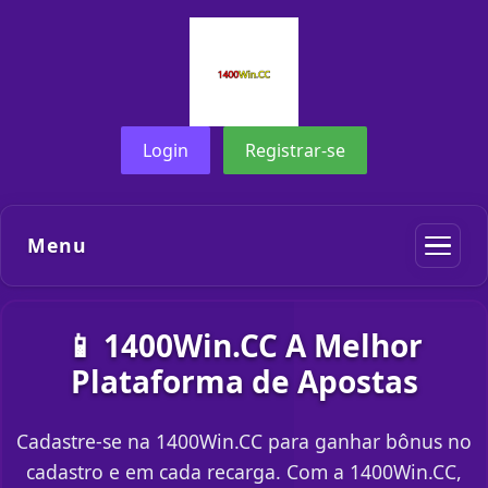
Login
Registrar-se
Menu
📱 1400Win.CC A Melhor
Plataforma de Apostas
Cadastre-se na 1400Win.CC para ganhar bônus no
cadastro e em cada recarga. Com a 1400Win.CC,